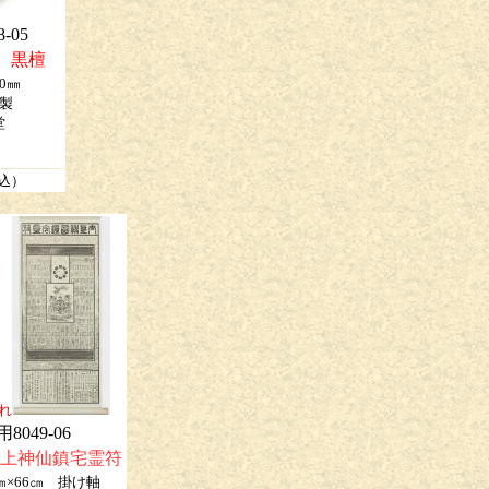
-05
 黒檀
0㎜
製
堂
(込）
れ
用8049-06
太上神仙鎮宅霊符
4㎝×66㎝ 掛け軸