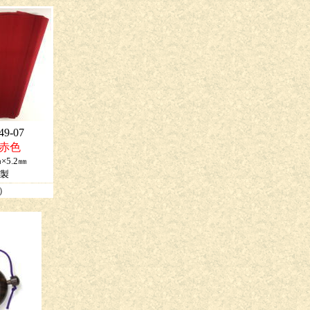
9-07
濃赤色
×5.2㎜
製
込）