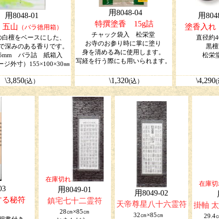
用8048-04
用8048-01
用8048
特撰塗香 15g詰
 五山
塗香入れ
（バラ徳用箱）
チャック袋入 松栄堂
の白檀をベースにした、
直径約4
お寺のお参り時に掌に塗り
で深みのある香りです。
黒檀
身を清める為に使用します。
35mm バラ詰 紙箱入
松栄
写経を行う際にも用いられます。
ジ外寸）155×100×30㎜
\3,850
\1,320
\4,290
(込）
(込）
在庫切れ
在庫切
03
用8049-01
用8049-02
する
秘符
鎮宅七十二霊符
天帝尊星八十六霊符
掛軸 
28㎝×85㎝
32㎝×85㎝
29.