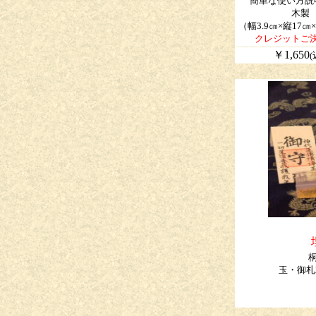
簡単な使い方説
木製
（幅3.9㎝×縦17㎝
クレジットご
￥1,650
桐
玉・御札