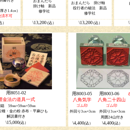
明書付き
おまんだら
おまんだら 掛け軸
掛け軸 新品
役行者の秘法 新品
×厚さ1.4㎝）
修学社
修学社
決済不可
\13,200
\13,200
(込）
(込）
(込）
用8051-02
用8003-05
用8003-06
埋金法の道具一式
八角気学
八角二十四山
ゴム印
ゴム印
箱 59㎜×59㎜×59㎜
2種・金の粉 赤布・平麻ひも
外回り3㎝×3cm
外回り3㎝×3cm
解説書付き
周囲24山付き
\15,000
(込）
\4,400
\4,400
(込）
(込）