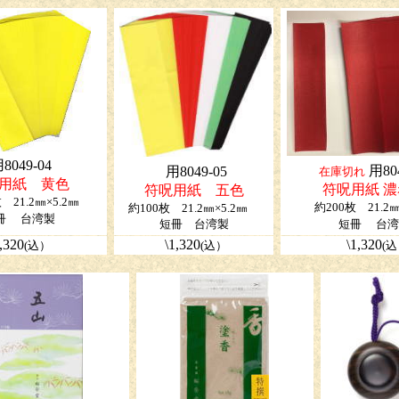
8049-04
用804
用8049-05
在庫切れ
用紙 黄色
符呪用紙 
符呪用紙 五色
 21.2㎜×5.2㎜
約200枚 21.2㎜
約100枚 21.2㎜×5.2㎜
冊
台湾製
短冊 台湾製
短冊
台湾
,320
\1,320
\
1,320
(込）
(込）
(