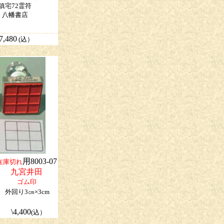
鎮宅72霊符
八幡書店
\7,480
(込）
用8003-07
在庫切れ
九宮井田
ゴム印
外回り3㎝×3cm
\4,400
(込）