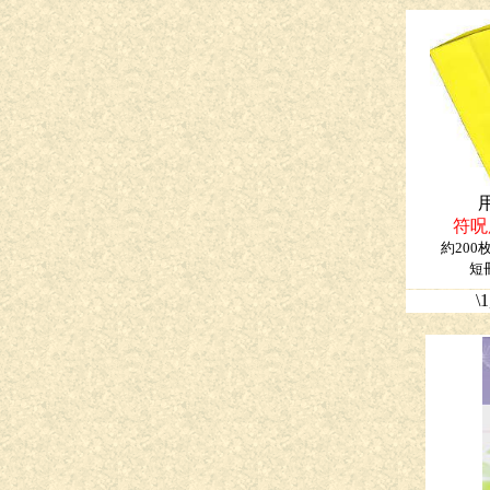
用
符呪
約200枚
短
\1