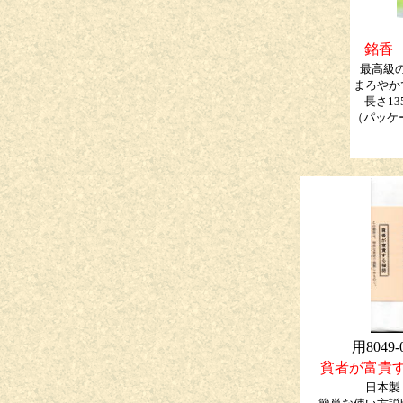
銘香
最高級
まろやか
長さ1
（パッケー
用8049-
貧者が富貴
日本製